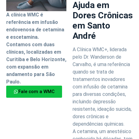
Ajuda em
Dores Crônicas
A clínica WMC é
referência em infusão
em Santo
endovenosa de cetamina
André
e escetamina.
Contamos com duas
A Clínica WMC+, liderada
clínicas, localizadas em
pelo Dr. Wanderson de
Curitiba e Belo Horizonte,
Carvalho, é uma referência
com expansão em
quando se trata de
andamento para São
tratamentos inovadores
Paulo.
com infusão de cetamina
Fale com a WMC
para diversas condições,
incluindo depressão
resistente, ideação suicida,
dores crônicas e
dependências químicas.
A cetamina, um anestésico
conhecido há décadas, tem