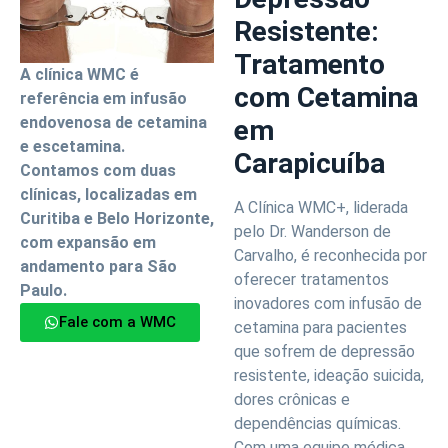
Resistente:
Tratamento
A clínica WMC é
com Cetamina
referência em infusão
endovenosa de cetamina
em
e escetamina.
Carapicuíba
Contamos com duas
clínicas, localizadas em
A Clínica WMC+, liderada
Curitiba e Belo Horizonte,
pelo Dr. Wanderson de
com expansão em
Carvalho, é reconhecida por
andamento para São
oferecer tratamentos
Paulo.
inovadores com infusão de
Fale com a WMC
cetamina para pacientes
que sofrem de depressão
resistente, ideação suicida,
dores crônicas e
dependências químicas.
Com uma equipe médica