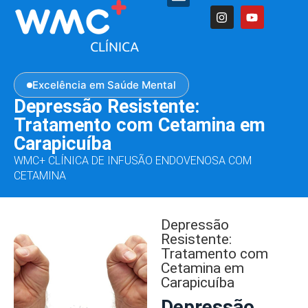
Excelência em Saúde Mental
Depressão Resistente:
Tratamento com Cetamina em
Carapicuíba
WMC+ CLÍNICA DE INFUSÃO ENDOVENOSA COM
CETAMINA
Depressão
Resistente:
Tratamento com
Cetamina em
Carapicuíba
Depressão