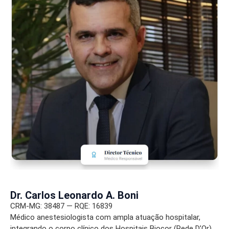
Dr. Carlos Leonardo A. Boni
CRM-MG: 38487 — RQE: 16839
Médico anestesiologista com ampla atuação hospitalar,
integrando o corpo clínico dos Hospitais Biocor (Rede D’Or),