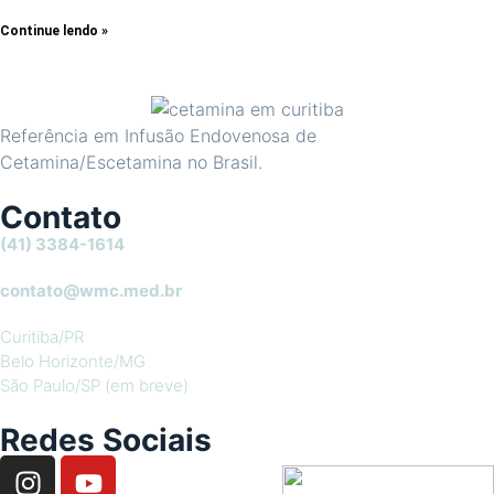
Continue lendo »
Referência em Infusão Endovenosa de
Cetamina/Escetamina no Brasil.
Contato
(41) 3384-1614
contato@wmc.med.br
Curitiba/PR
Belo Horizonte/MG
São Paulo/SP (em breve)
Redes Sociais