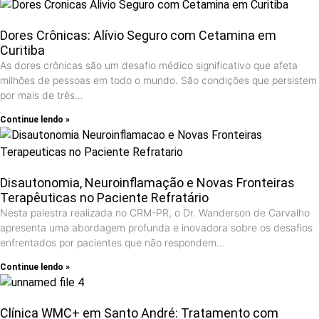
Dores Crônicas: Alívio Seguro com Cetamina em
Curitiba
As dores crônicas são um desafio médico significativo que afeta
milhões de pessoas em todo o mundo. São condições que persistem
por mais de três…
Continue lendo »
Disautonomia, Neuroinflamação e Novas Fronteiras
Terapêuticas no Paciente Refratário
Nesta palestra realizada no CRM-PR, o Dr. Wanderson de Carvalho
apresenta uma abordagem profunda e inovadora sobre os desafios
enfrentados por pacientes que não respondem…
Continue lendo »
Clínica WMC+ em Santo André: Tratamento com