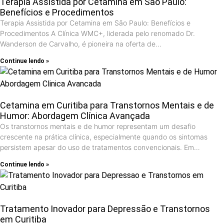
Terapia Assistida por Cetamina em São Paulo:
Benefícios e Procedimentos
Terapia Assistida por Cetamina em São Paulo: Benefícios e
Procedimentos A Clínica WMC+, liderada pelo renomado Dr.
Wanderson de Carvalho, é pioneira na oferta de…
Continue lendo »
Cetamina em Curitiba para Transtornos Mentais e de
Humor: Abordagem Clínica Avançada
Os transtornos mentais e de humor representam um desafio
crescente na prática clínica, especialmente quando os sintomas
persistem apesar do uso de tratamentos convencionais. Em…
Continue lendo »
Tratamento Inovador para Depressão e Transtornos
em Curitiba