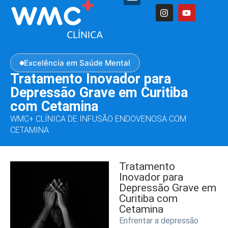
Excelência em Saúde Mental
Tratamento Inovador para
Depressão Grave em Curitiba
com Cetamina
WMC+ CLÍNICA DE INFUSÃO ENDOVENOSA COM
CETAMINA
Tratamento
Inovador para
Depressão Grave em
Curitiba com
Cetamina
Enfrentar a depressão