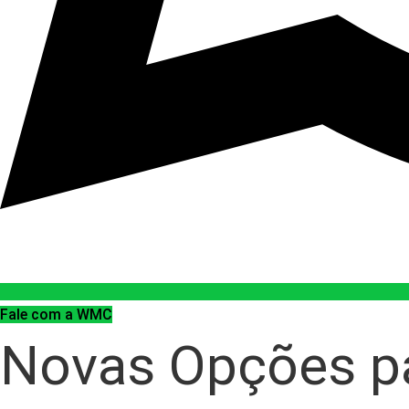
Fale com a WMC
Novas Opções pa