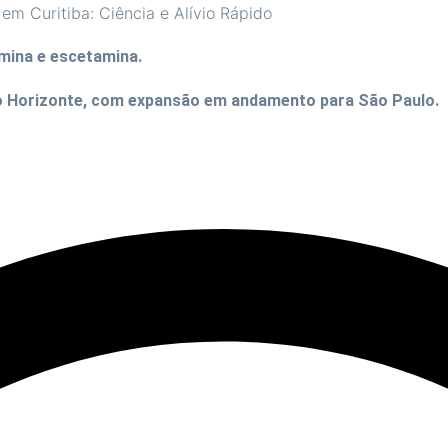
mina e escetamina.
lo Horizonte, com expansão em andamento para São Paulo.