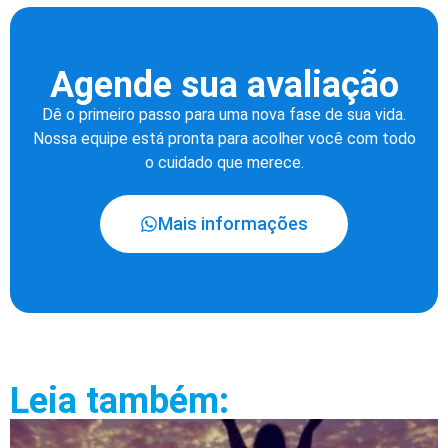
Agende sua avaliação
Dê o primeiro passo para uma nova fase de sua vida.
Nossa equipe está pronta para acolher você com todo
o cuidado que merece.
Mais informações
Leia também: