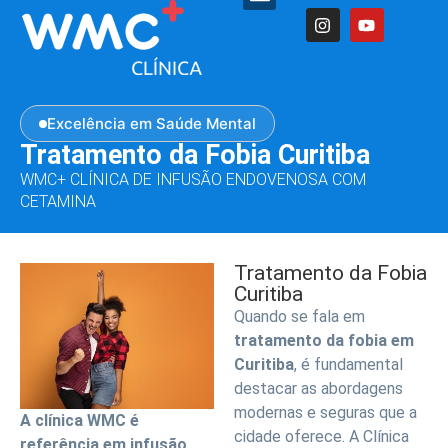
Excelência em Saúde Mental
Tratamento da Fobia Curitiba
WMC+ CLÍNICA DE INFUSÃO ENDOVENOSA COM
CETAMINA
Tratamento da Fobia
Curitiba
Quando se fala em
tratamento da fobia em
Curitiba
, é fundamental
destacar as abordagens
modernas e seguras que a
A clínica WMC é
cidade oferece. A Clínica
referência em infusão