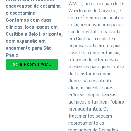
WMC+, sob a direção do Dr.
endovenosa de cetamina
Wanderson de Carvalho, é
e escetamina.
uma referência nacional em
Contamos com duas
soluções inovadoras para a
clínicas, localizadas em
saúde mental. Localizada
Curitiba e Belo Horizonte,
em Curitiba, a unidade é
com expansão em
especializada em terapias
andamento para São
assistidas com cetamina,
Paulo.
oferecendo alternativas
Fale com a WMC
eficientes para quem sofre
de transtornos como
depressão resistente,
ideação suicida, dores
crônicas, dependências
químicas e também
fobias
incapacitantes
. Os
tratamentos seguem
rigorosamente as
resoluções do Conselho