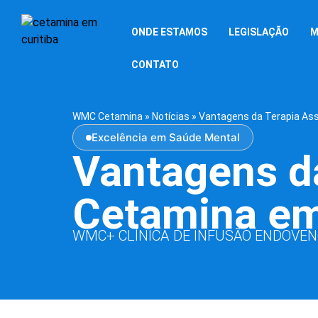
ONDE ESTAMOS
LEGISLAÇÃO
M
CONTATO
WMC Cetamina
»
Notícias
»
Vantagens da Terapia As
Excelência em Saúde Mental
Vantagens da
Cetamina em
WMC+ CLÍNICA DE INFUSÃO ENDOVE