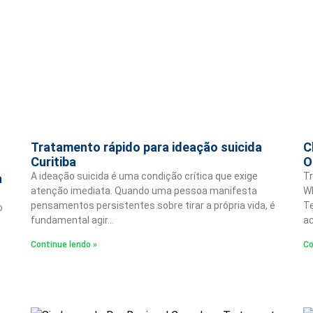
Tratamento rápido para ideação suicida
C
Curitiba
O
A ideação suicida é uma condição crítica que exige
Tr
a
atenção imediata. Quando uma pessoa manifesta
W
pensamentos persistentes sobre tirar a própria vida, é
Te
o
fundamental agir…
ac
Continue lendo »
Co