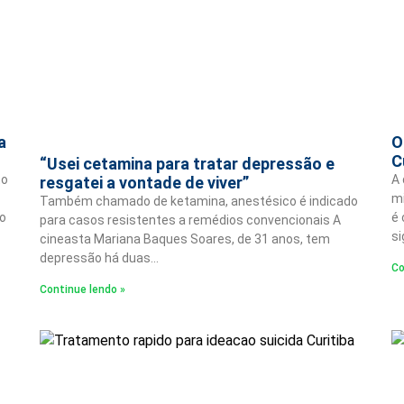
a
O
C
“Usei cetamina para tratar depressão e
to
A 
resgatei a vontade de viver”
mi
Também chamado de ketamina, anestésico é indicado
o
é 
para casos resistentes a remédios convencionais A
si
cineasta Mariana Baques Soares, de 31 anos, tem
depressão há duas…
Co
Continue lendo »