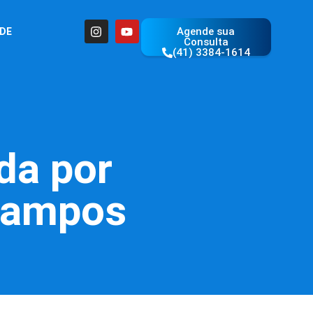
Agende sua
ÚDE
Consulta
(41) 3384-1614
da por
Campos