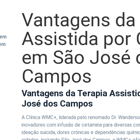
Vantagens da 
Assistida por
 em
 em
em São José 
Campos
Vantagens da Terapia Assist
José dos Campos
A Clínica WMC+, liderada pelo renomado Dr. Wanderso
inovadores com infusão de cetamina para diversas co
ideação suicida, dores crônicas e dependências quím
cidades, incluindo São José dos Campos, a WMC+ of