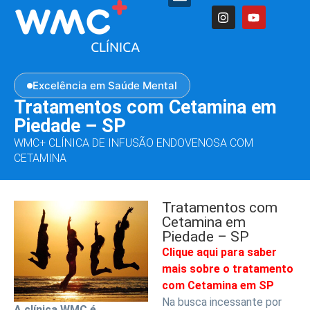
Excelência em Saúde Mental
Tratamentos com Cetamina em
Piedade – SP
WMC+ CLÍNICA DE INFUSÃO ENDOVENOSA COM
CETAMINA
Tratamentos com
Cetamina em
Piedade – SP
Clique aqui para saber
mais sobre o tratamento
com Cetamina em SP
Na busca incessante por
A clínica WMC é