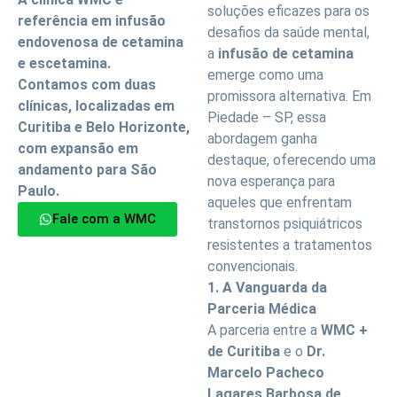
soluções eficazes para os
referência em infusão
desafios da saúde mental,
endovenosa de cetamina
a
infusão de cetamina
e escetamina.
emerge como uma
Contamos com duas
promissora alternativa. Em
clínicas, localizadas em
Piedade – SP, essa
Curitiba e Belo Horizonte,
abordagem ganha
com expansão em
destaque, oferecendo uma
andamento para São
nova esperança para
Paulo.
aqueles que enfrentam
Fale com a WMC
transtornos psiquiátricos
resistentes a tratamentos
convencionais.
1. A Vanguarda da
Parceria Médica
A parceria entre a
WMC +
de Curitiba
e o
Dr.
Marcelo Pacheco
Lagares Barbosa de