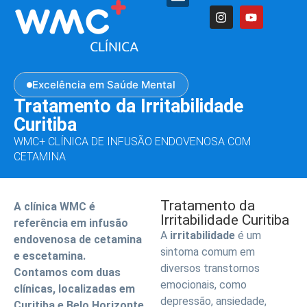
Excelência em Saúde Mental
Tratamento da Irritabilidade
Curitiba
WMC+ CLÍNICA DE INFUSÃO ENDOVENOSA COM
CETAMINA
Tratamento da
A clínica WMC é
Irritabilidade Curitiba
referência em infusão
A
irritabilidade
é um
endovenosa de cetamina
sintoma comum em
e escetamina.
diversos transtornos
Contamos com duas
emocionais, como
clínicas, localizadas em
depressão, ansiedade,
Curitiba e Belo Horizonte,