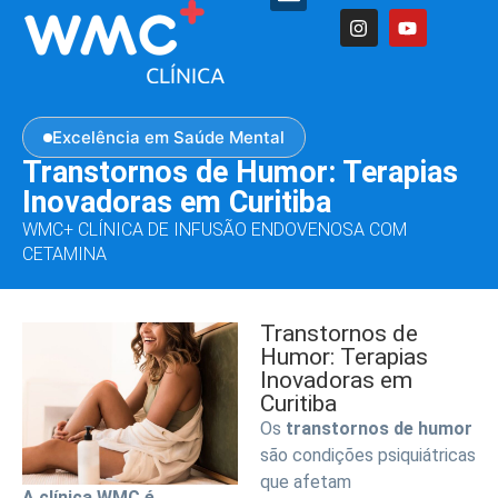
Excelência em Saúde Mental
Transtornos de Humor: Terapias
Inovadoras em Curitiba
WMC+ CLÍNICA DE INFUSÃO ENDOVENOSA COM
CETAMINA
Transtornos de
Humor: Terapias
Inovadoras em
Curitiba
Os
transtornos de humor
são condições psiquiátricas
que afetam
A clínica WMC é