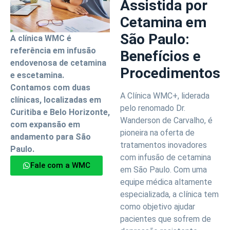
Assistida por
Cetamina em
São Paulo:
A clínica WMC é
referência em infusão
Benefícios e
endovenosa de cetamina
Procedimentos
e escetamina.
Contamos com duas
A Clínica WMC+, liderada
clínicas, localizadas em
pelo renomado Dr.
Curitiba e Belo Horizonte,
Wanderson de Carvalho, é
com expansão em
pioneira na oferta de
andamento para São
tratamentos inovadores
Paulo.
com infusão de cetamina
Fale com a WMC
em São Paulo. Com uma
equipe médica altamente
especializada, a clínica tem
como objetivo ajudar
pacientes que sofrem de