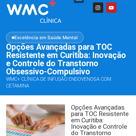
ONDE ESTAMOS
PACIENTES E FAMILIARES
PROFISSIONAIS DE SAÚDE
Excelência em Saúde Mental
Opções Avançadas para TOC
Resistente em Curitiba: Inovação
e Controle do Transtorno
Obsessivo-Compulsivo
WMC+ CLÍNICA DE INFUSÃO ENDOVENOSA COM
CETAMINA
Opções Avançadas
para TOC Resistente
em Curitiba:
Inovação e Controle
do Transtorno