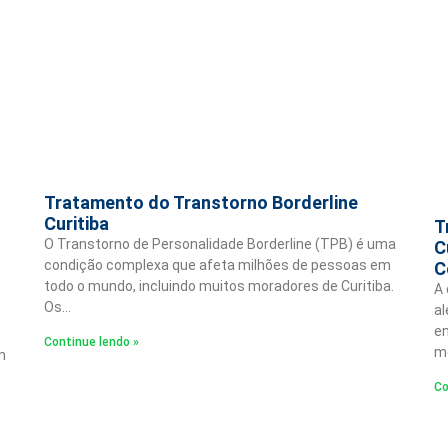
Tratamento do Transtorno Borderline
Curitiba
T
O Transtorno de Personalidade Borderline (TPB) é uma
C
condição complexa que afeta milhões de pessoas em
C
todo o mundo, incluindo muitos moradores de Curitiba.
A 
Os…
al
en
Continue lendo »
m
m
Co