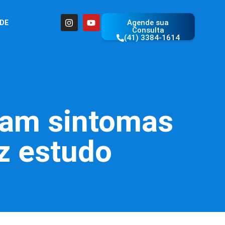
Agende sua
ÚDE
Consulta
(41) 3384-1614
ram sintomas
z estudo