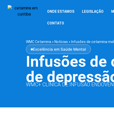
ONDE ESTAMOS
LEGISLAÇÃO
M
CONTATO
WMC Cetamina
»
Notícias
»
Infusões de cetamina mel
Excelência em Saúde Mental
Infusões de
de depressão
WMC+ CLÍNICA DE INFUSÃO ENDOVE