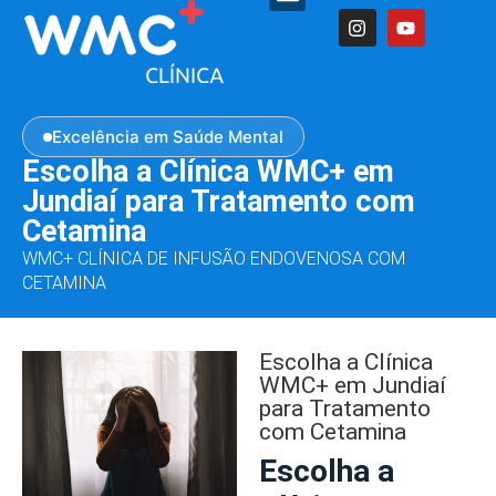
Excelência em Saúde Mental
Escolha a Clínica WMC+ em
Jundiaí para Tratamento com
Cetamina
WMC+ CLÍNICA DE INFUSÃO ENDOVENOSA COM
CETAMINA
Escolha a Clínica
WMC+ em Jundiaí
para Tratamento
com Cetamina
Escolha a