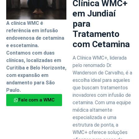
Clínica WMC+
em Jundiaí
para
A clínica WMC é
referência em infusão
Tratamento
endovenosa de cetamina
com Cetamina
e escetamina.
Contamos com duas
A Clínica WMC+, liderada
clínicas, localizadas em
pelo renomado Dr.
Curitiba e Belo Horizonte,
Wanderson de Carvalho, é a
com expansão em
escolha ideal para aqueles
andamento para São
que buscam tratamentos
Paulo.
inovadores com infusão de
Fale com a WMC
cetamina. Com uma equipe
médica altamente
especializada e uma
estrutura de ponta, a
WMC+ oferece soluções