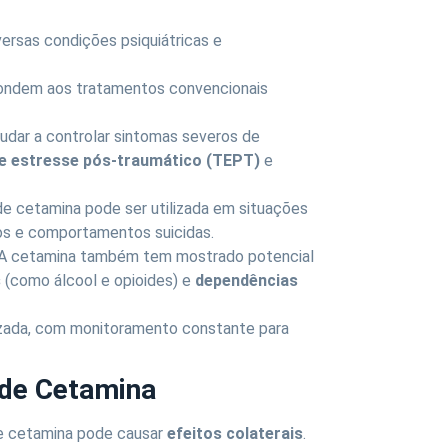
ersas condições psiquiátricas e
pondem aos tratamentos convencionais
judar a controlar sintomas severos de
e estresse pós-traumático (TEPT)
e
 de cetamina pode ser utilizada em situações
tos e comportamentos suicidas.
 A cetamina também tem mostrado potencial
s
(como álcool e opioides) e
dependências
izada, com monitoramento constante para
 de Cetamina
de cetamina pode causar
efeitos colaterais
.