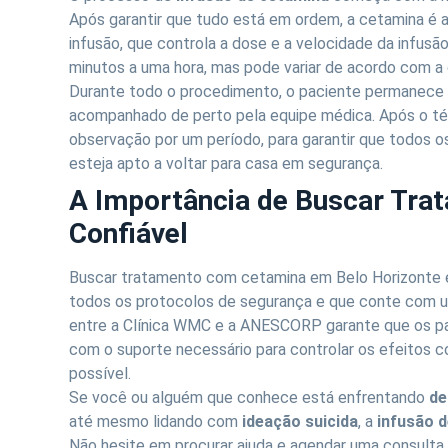
Após garantir que tudo está em ordem, a cetamina é
infusão, que controla a dose e a velocidade da infus
minutos a uma hora, mas pode variar de acordo com a 
Durante todo o procedimento, o paciente permanece e
acompanhado de perto pela equipe médica. Após o té
observação por um período, para garantir que todos os
esteja apto a voltar para casa em segurança.
A Importância de Buscar Tra
Confiável
Buscar tratamento com cetamina em Belo Horizonte ex
todos os protocolos de segurança e que conte com um
entre a Clínica WMC e a ANESCORP garante que os p
com o suporte necessário para controlar os efeitos co
possível.
Se você ou alguém que conhece está enfrentando
de
até mesmo lidando com
ideação suicida
, a
infusão 
Não hesite em procurar ajuda e agendar uma consulta