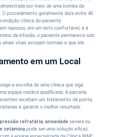
 administrada por meio de uma bomba de
ão. O procedimento geralmente dura entre 40
condição clínica do paciente.
m repouso, em um leito confortável, e é
rmino da infusão, o paciente permanece sob
 sinais vitais estejam normais e que ele
tamento em um Local
ige a escolha de uma clínica que siga
a equipe médica qualificada. A parceria
acientes recebam um tratamento de ponta,
laterais e garantir o melhor resultado
pressão refratária
,
ansiedade
severa ou
de cetamina
pode ser uma solução eficaz.
 com a equipe especializada da Clínica WMC.