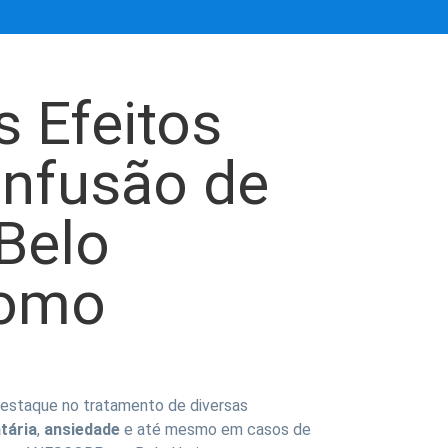
 Efeitos
Infusão de
Belo
Como
estaque no tratamento de diversas
tária
,
ansiedade
e até mesmo em casos de