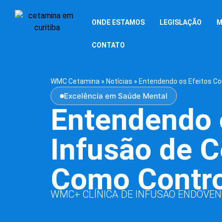
ONDE ESTAMOS
LEGISLAÇÃO
M
CONTATO
WMC Cetamina
»
Notícias
»
Entendendo os Efeitos Co
Excelência em Saúde Mental
Entendendo o
Infusão de 
Como Contro
WMC+ CLÍNICA DE INFUSÃO ENDOVE