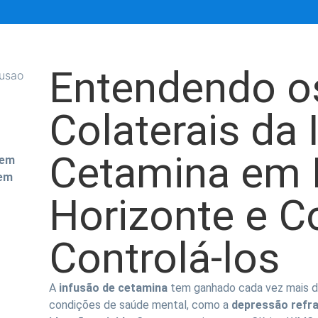
Entendendo os
Colaterais da 
Cetamina em 
 em
 em
Horizonte e 
Controlá-los
A
infusão de cetamina
tem ganhado cada vez mais d
condições de saúde mental, como a
depressão refra