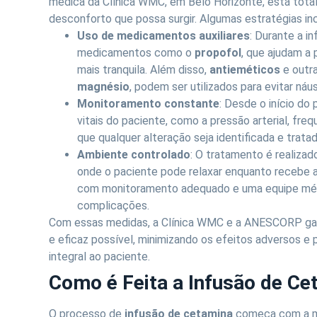
médica da Clínica WMC, em Belo Horizonte, está tota
desconforto que possa surgir. Algumas estratégias in
Uso de medicamentos auxiliares
: Durante a i
medicamentos como o
propofol
, que ajudam a 
mais tranquila. Além disso,
antieméticos
e outr
magnésio
, podem ser utilizados para evitar ná
Monitoramento constante
: Desde o início do
vitais do paciente, como a pressão arterial, fre
que qualquer alteração seja identificada e trat
Ambiente controlado
: O tratamento é realiza
onde o paciente pode relaxar enquanto recebe a 
com monitoramento adequado e uma equipe médi
complicações.
Com essas medidas, a Clínica WMC e a ANESCORP gar
e eficaz possível, minimizando os efeitos adversos 
integral ao paciente.
Como é Feita a Infusão de Ce
O processo de
infusão de cetamina
começa com a mon