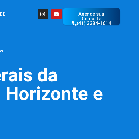
Agende sua
ÚDE
Consulta
(41) 3384-1614
os
rais da
 Horizonte e