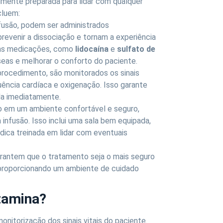
lmente preparada para lidar com qualquer
cluem:
nfusão, podem ser administrados
prevenir a dissociação e tornam a experiência
as medicações, como
lidocaína
e
sulfato de
useas e melhorar o conforto do paciente.
 procedimento, são monitorados os sinais
quência cardíaca e oxigenação. Isso garante
ada imediatamente.
do em um ambiente confortável e seguro,
infusão. Isso inclui uma sala bem equipada,
ca treinada em lidar com eventuais
antem que o tratamento seja o mais seguro
e proporcionando um ambiente de cuidado
tamina?
itorização dos sinais vitais do paciente.