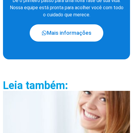
Dê o primeiro passo para uma nova fase de sua vida.
Nossa equipe está pronta para acolher você com todo
o cuidado que merece.
Mais informações
Leia também: