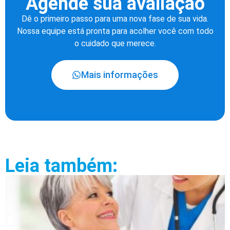
Agende sua avaliação
Dê o primeiro passo para uma nova fase de sua vida.
Nossa equipe está pronta para acolher você com todo
o cuidado que merece.
Mais informações
Leia também: