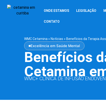
ONDE ESTAMOS
LEGISLAÇÃO
M
CONTATO
WMC Cetamina
»
Notícias
»
Benefícios da Terapia As
Excelência em Saúde Mental
Benefícios d
Cetamina em
WMC+ CLÍNICA DE INFUSÃO ENDOVE