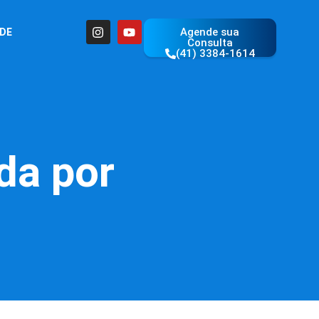
Agende sua
ÚDE
Consulta
(41) 3384-1614
da por