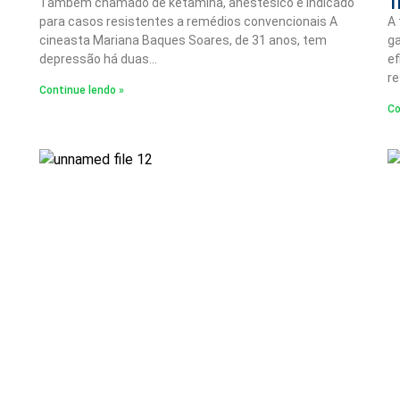
T
Também chamado de ketamina, anestésico é indicado
para casos resistentes a remédios convencionais A
A
cineasta Mariana Baques Soares, de 31 anos, tem
g
depressão há duas…
ef
re
Continue lendo »
Co